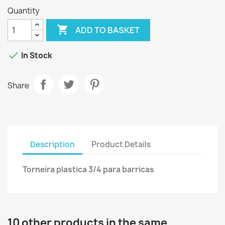
Quantity

ADD TO BASKET

In Stock
Share
Description
Product Details
Torneira plastica 3/4 para barricas
10 other products in the same