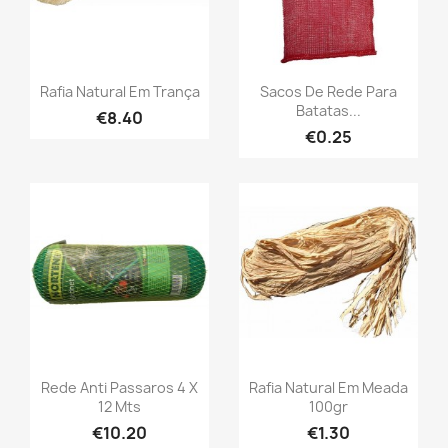
Rafia Natural Em Trança
Sacos De Rede Para
Batatas...
€8.40
€0.25
Rede Anti Passaros 4 X
Rafia Natural Em Meada
12 Mts
100gr
€10.20
€1.30