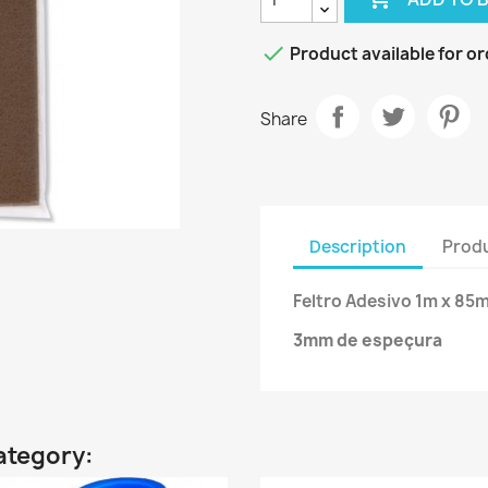

Product available for o
Share
Description
Produ
Feltro Adesivo 1m x 85
3mm de espeçura
ategory: