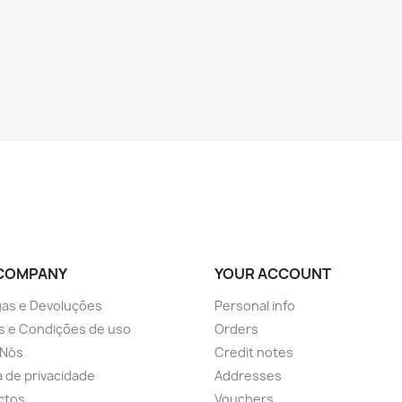
COMPANY
YOUR ACCOUNT
as e Devoluções
Personal info
s e Condições de uso
Orders
 Nós
Credit notes
ca de privacidade
Addresses
ctos
Vouchers