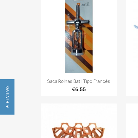
Quick view

Saca Rolhas Batil Tipo Francês
★ REVIEWS
€6.55