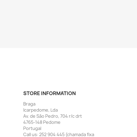
STORE INFORMATION
Braga
Icarpedome, Lda
Av. de São Pedro, 704 r/c drt
4765-148 Pedome
Portugal
Call us:
252 904 445 (chamada fixa