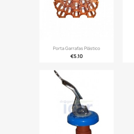
Quick view

Porta Garrafas Plástico
€5.10