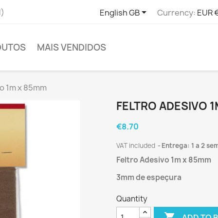

l)
English GB
Currency:
EUR 
DUTOS
MAIS VENDIDOS
vo 1m x 85mm
FELTRO ADESIVO 
€8.70
VAT included
Entrega: 1 a 2 se
Feltro Adesivo 1m x 85mm
3mm de espeçura
Quantity

ADD TO 