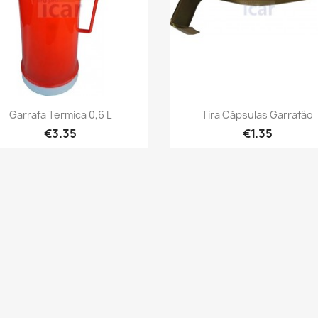
Quick view
Quick view


Garrafa Termica 0,6 L
Tira Cápsulas Garrafão
€3.35
€1.35