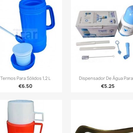
Quick view
Quick view


Termos Para Sólidos 1,2 L
Dispensador De Água Para.
€6.50
€5.25