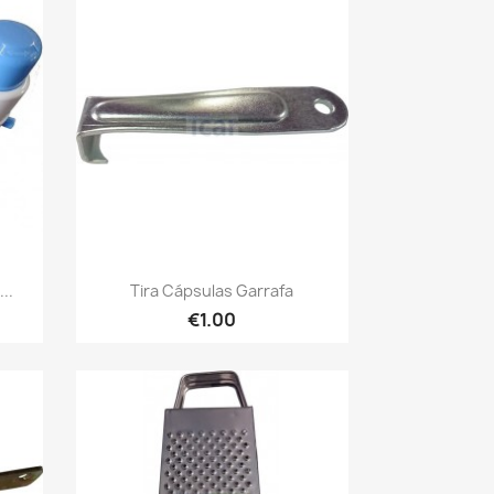
Quick view

..
Tira Cápsulas Garrafa
€1.00