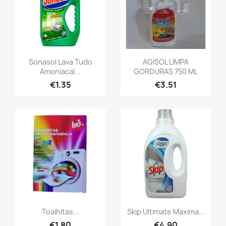
Sonasol Lava Tudo
AGISOL LIMPA
Amoniacal...
GORDURAS 750 ML
€1.35
€3.51
Toalhitas...
Skip Ultimate Maxima...
€1.80
€4.90