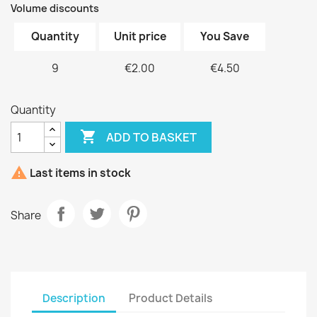
Volume discounts
Quantity
Unit price
You Save
9
€2.00
€4.50
Quantity

ADD TO BASKET

Last items in stock
Share
Description
Product Details