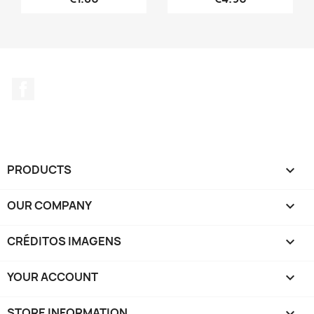
Facebook
PRODUCTS

OUR COMPANY

CRÉDITOS IMAGENS

YOUR ACCOUNT

STORE INFORMATION
keyboard_arrow_down