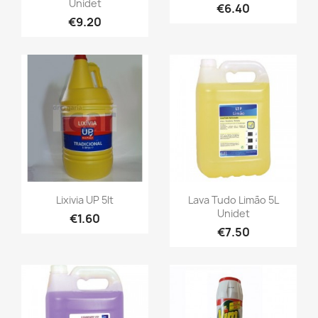
Unidet
€6.40
€9.20
Lixivia UP 5lt
Lava Tudo Limão 5L
Unidet
€1.60
€7.50