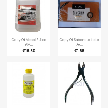
Copy Of Álcool Etílico
Copy Of Sabonete Leite
96º...
De...
€16.50
€1.85