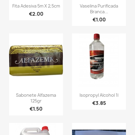
Fita Adesiva 5m X 2,5cm
Vaselina Purificada
Branca...
€2.00
€1.00
Sabonete Alfazema
Isopropyl Alcohol 1l
125gr
€3.85
€1.50