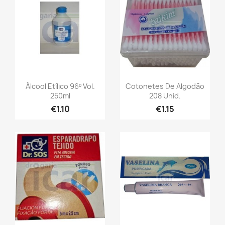
Álcool Etílico 96º Vol.
Cotonetes De Algodão
250ml
208 Unid.
€1.10
€1.15