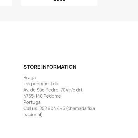
STORE INFORMATION
Braga
Icarpedome, Lda
Av. de São Pedro, 704 r/c drt
4765-148 Pedome
Portugal
Call us:
252 904 445 (chamada fixa
nacional)