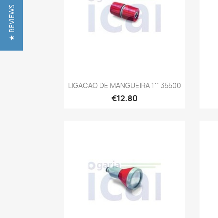
★ REVIEWS
Quick view

LIGACAO DE MANGUEIRA 1´´ 35500
€12.80