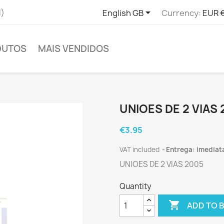

l)
English GB
Currency:
EUR 
DUTOS
MAIS VENDIDOS
UNIOES DE 2 VIAS 
€3.95
VAT included
Entrega: imediat
UNIOES DE 2 VIAS 2005
Quantity

ADD TO 