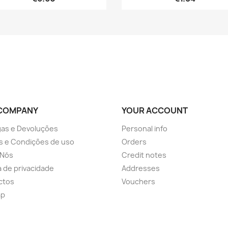
COMPANY
YOUR ACCOUNT
as e Devoluções
Personal info
s e Condições de uso
Orders
 Nós
Credit notes
ca de privacidade
Addresses
ctos
Vouchers
ap
s