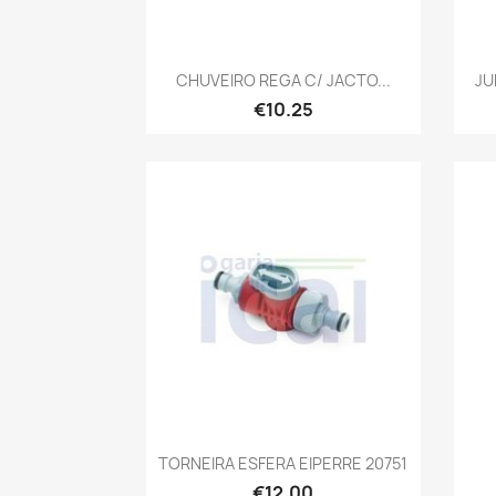
Quick view

CHUVEIRO REGA C/ JACTO...
JU
€10.25
Quick view

TORNEIRA ESFERA EIPERRE 20751
€12.00