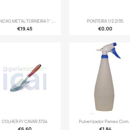
Quick view
Quick view


NCAO METAL TORNEIRA 1´´...
PONTEIRA 1/2 2135
€19.45
€0.00
Quick view
Quick view


COLHER P/ CAVAR 3724
Pulverizador Pamex Com..
€6.60
€1.84