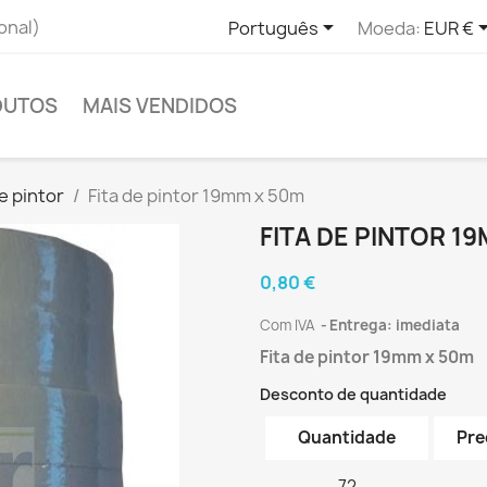

onal)
Português
Moeda:
EUR €
DUTOS
MAIS VENDIDOS
de pintor
Fita de pintor 19mm x 50m
FITA DE PINTOR 1
0,80 €
Com IVA
Entrega: imediata
Fita de pintor 19mm x 50m
Desconto de quantidade
Quantidade
Pre
72