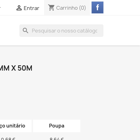
shopping_cart


Carrinho
(0)
Entrar
search
9MM X 50M
ço unitário
Poupa
0,68 €
8,64 €