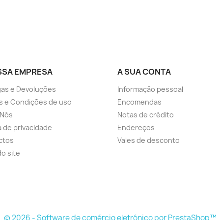
SSA EMPRESA
A SUA CONTA
as e Devoluções
Informação pessoal
s e Condições de uso
Encomendas
 Nós
Notas de crédito
ca de privacidade
Endereços
ctos
Vales de desconto
o site
© 2026 - Software de comércio eletrónico por PrestaShop™