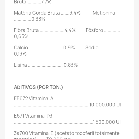
Bruta............7,7%
Matéria Gorda Bruta .......3,4% Metionina
..............0,33%
Fibra Bruta ....................4,4% Fósforo .............
0,65%
Cálcio ........................... 0,9% Sódio .................
0,13%
Lisina ............................ 0,83%
ADITIVOS (POR TON.)
EE672 Vitamina A
............................................................ 10.000.000 UI
E671 Vitamina D3
................................................................1.500.000 UI
3a700 Vitamina E (acetato tocoferil totalmente