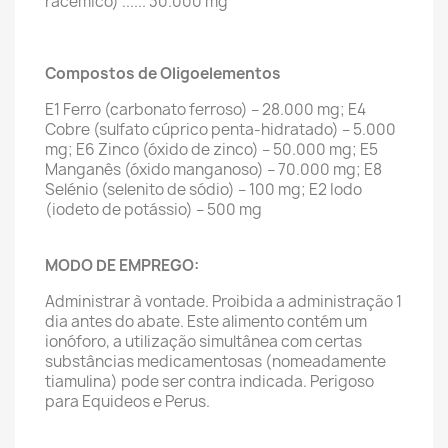
racemico) ...... 30.000 mg
Compostos de Oligoelementos
E1 Ferro (carbonato ferroso) – 28.000 mg; E4
Cobre (sulfato cúprico penta-hidratado) – 5.000
mg; E6 Zinco (óxido de zinco) – 50.000 mg; E5
Manganês (óxido manganoso) – 70.000 mg; E8
Selénio (selenito de sódio) – 100 mg; E2 Iodo
(iodeto de potássio) – 500 mg
MODO DE EMPREGO:
Administrar à vontade. Proibida a administração 1
dia antes do abate. Este alimento contém um
ionóforo, a utilização simultânea com certas
substâncias medicamentosas (nomeadamente
tiamulina) pode ser contra indicada. Perigoso
para Equideos e Perus.