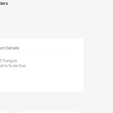
rders
ct Details
3 frangos.
arra fa de Gas.