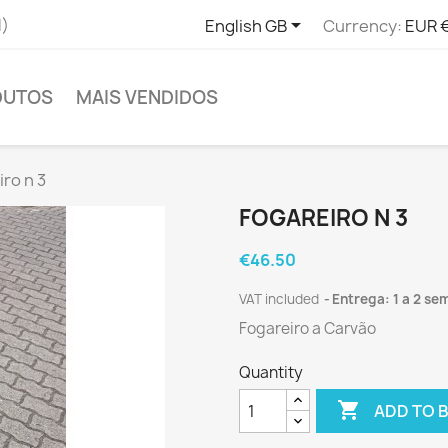

l)
English GB
Currency:
EUR 
DUTOS
MAIS VENDIDOS
ro n 3
FOGAREIRO N 3
€46.50
VAT included
Entrega: 1 a 2 se
Fogareiro a Carvão
Quantity

ADD TO 