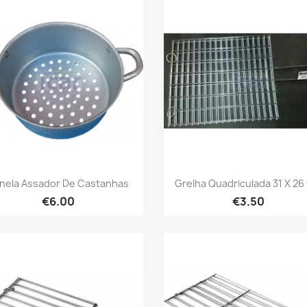
Quick view
Quick view


nela Assador De Castanhas
Grelha Quadriculada 31 X 2
€6.00
€3.50