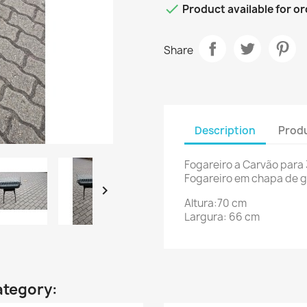

Product available for o
Share
Description
Produ
Fogareiro a Carvão para 
Fogareiro em chapa de g

Altura:70 cm
Largura: 66 cm
ategory: