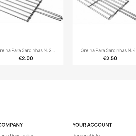
Quick view
Quick view


relha Para Sardinhas N. 2...
Grelha Para Sardinhas N. 4.
€2.00
€2.50
COMPANY
YOUR ACCOUNT
as e Devoluções
Personal info