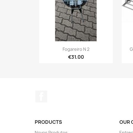
Quick view

Fogareiro N 2
G
€31.00
Facebook
PRODUCTS
OUR 
Novos Produtos
Entreg