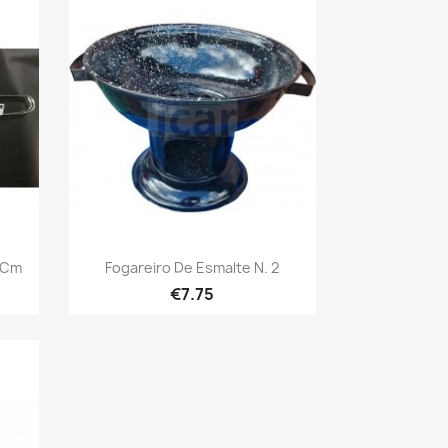
Quick view

6 Cm
Fogareiro De Esmalte N. 2
€7.75