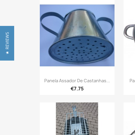
★ REVIEWS
Quick view

Panela Assador De Castanhas...
Pa
€7.75