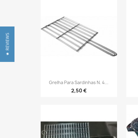
★ REVIEWS
Vista rápida

Grelha Para Sardinhas N. 4...
2,50 €