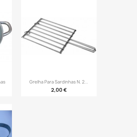
Vista rápida

has
Grelha Para Sardinhas N. 2...
2,00 €