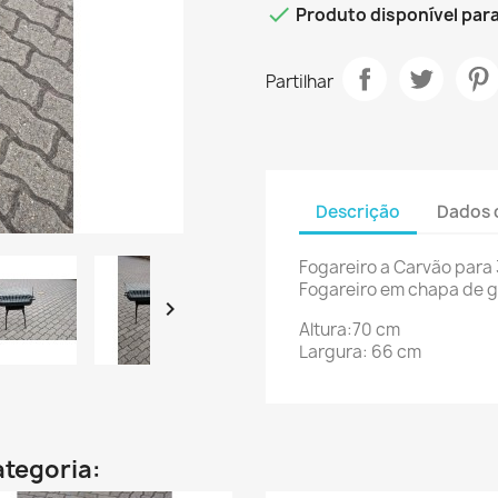

Produto disponível pa
Partilhar
Descrição
Dados 
Fogareiro a Carvão para 
Fogareiro em chapa de g

Altura:70 cm
Largura: 66 cm
tegoria: