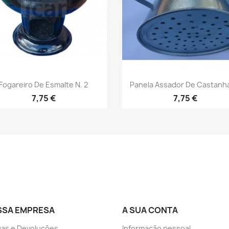
Vista rápida
Vista rápida


Fogareiro De Esmalte N. 2
Panela Assador De Castanha
7,75 €
7,75 €
SSA EMPRESA
A SUA CONTA
as e Devoluções
Informação pessoal