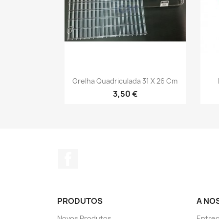
Vista rápida

Grelha Quadriculada 31 X 26 Cm
3,50 €
Facebook
PRODUTOS
A NO
Novos Produtos
Entreg