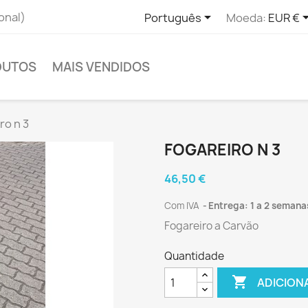

onal)
Português
Moeda:
EUR €
DUTOS
MAIS VENDIDOS
ro n 3
FOGAREIRO N 3
46,50 €
Com IVA
Entrega: 1 a 2 semana
Fogareiro a Carvão
Quantidade

ADICION