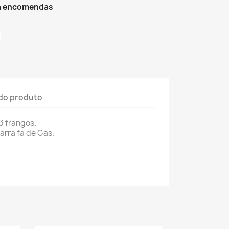
ra encomendas
do produto
3 frangos.
arra fa de Gas.