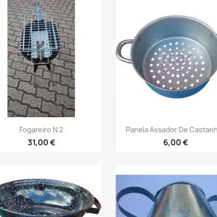
Vista rápida
Vista rápida


Fogareiro N 2
Panela Assador De Castan
31,00 €
6,00 €