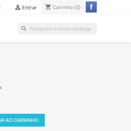
shopping_cart


Carrinho
(0)
Entrar
search
s
AR AO CARRINHO