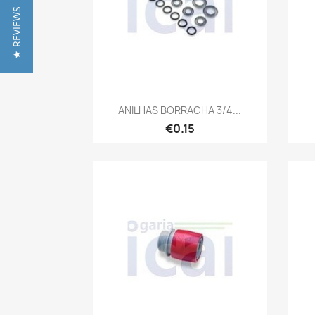
★ REVIEWS
Quick view

ANILHAS BORRACHA 3/4...
€0.15