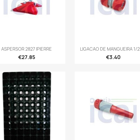
Quick view
Quick view


ASPERSOR 2827 IPIERRE
LIGACAO DE MANGUEIRA 1/2´´
€27.85
€3.40