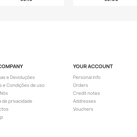
COMPANY
YOUR ACCOUNT
as e Devoluções
Personal info
s e Condições de uso
Orders
 Nós
Credit notes
ca de privacidade
Addresses
ctos
Vouchers
ap
s