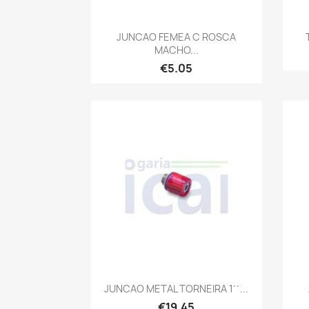
Quick view

JUNCAO FEMEA C ROSCA
MACHO...
€5.05
Quick view

JUNCAO METAL TORNEIRA 1´´...
€19.45