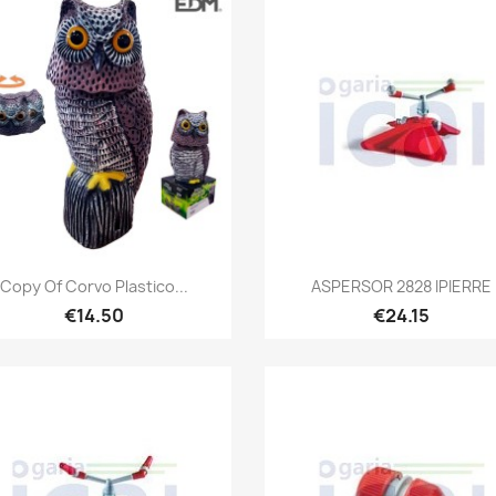
Quick view
Quick view


Copy Of Corvo Plastico...
ASPERSOR 2828 IPIERRE
€14.50
€24.15