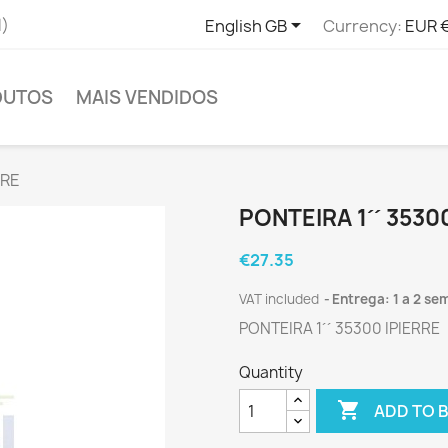

l)
English GB
Currency:
EUR 
DUTOS
MAIS VENDIDOS
RRE
PONTEIRA 1´´ 3530
€27.35
VAT included
Entrega: 1 a 2 se
PONTEIRA 1´´ 35300 IPIERRE
Quantity

ADD TO 