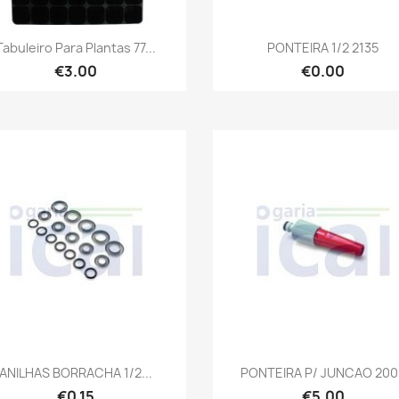
Quick view
Quick view


Tabuleiro Para Plantas 77...
PONTEIRA 1/2 2135
€3.00
€0.00
Quick view
Quick view


ANILHAS BORRACHA 1/2...
PONTEIRA P/ JUNCAO 200
€0.15
€5.00