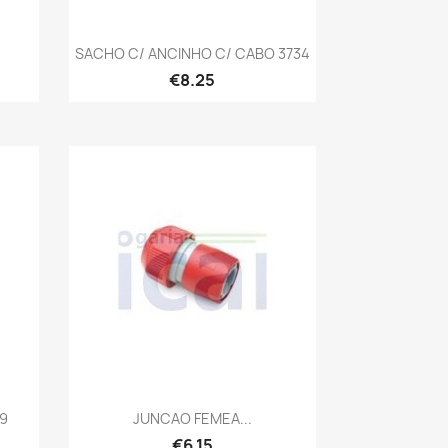
Quick view

SACHO C/ ANCINHO C/ CABO 3734
€8.25
Quick view

9
JUNCAO FEMEA...
€6.15