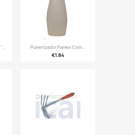
Quick view

...
Pulverizador Pamex Com...
€1.84