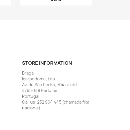
STORE INFORMATION
Braga
Icarpedome, Lda
Av. de São Pedro, 704 r/c drt
4765-148 Pedome
Portugal
Call us:
252 904 445 (chamada fixa
nacional)