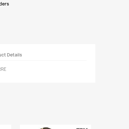
rders
ct Details
RRE