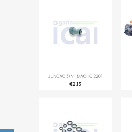
Quick view

JUNCAO 3/4´´ MACHO 2201
€2.15