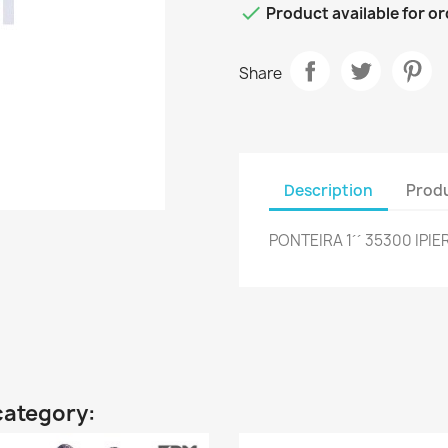

Product available for o
Share
Description
Produ
PONTEIRA 1´´ 35300 IPIE
category: