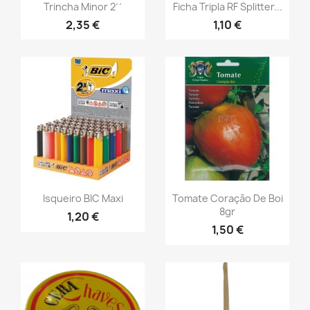
Trincha Minor 2´´
Ficha Tripla RF Splitter...
2,35 €
1,10 €
Isqueiro BIC Maxi
Tomate Coração De Boi
8gr
1,20 €
1,50 €