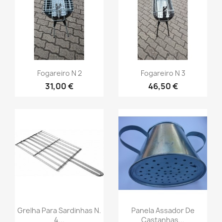
Fogareiro N 2
Fogareiro N 3
31,00 €
46,50 €
Grelha Para Sardinhas N.
Panela Assador De
4...
Castanhas...