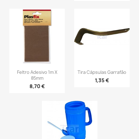
Feltro Adesivo 1m X
Tira Cápsulas Garrafão
85mm
1,35 €
8,70 €