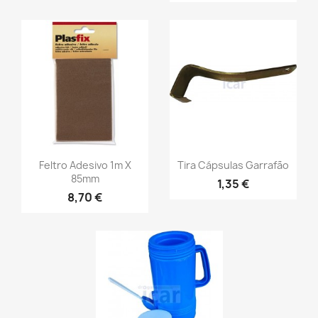
Feltro Adesivo 1m X
Tira Cápsulas Garrafão
85mm
1,35 €
8,70 €