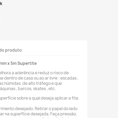
ck
do produto
5mm x 5m Supertite
elhora a aderência e reduz o risco de
e dentro de casa ou ao ar livre : escadas ,
as húmidas, de alto tráfego e que
quinas , barcos, skates , etc.
perfície sobre a qual deseja aplicar a fita
rimento desejado. Retirar o papel do lado
car na superfície desejada. Faça pressão,