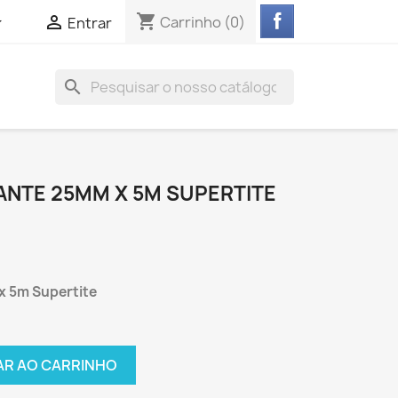
shopping_cart


Carrinho
(0)
Entrar
search
ANTE 25MM X 5M SUPERTITE
x 5m Supertite
AR AO CARRINHO