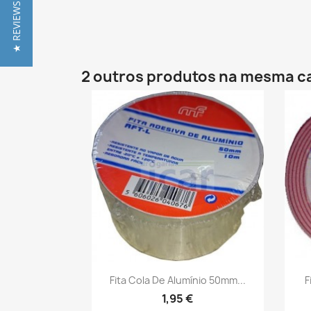
★ REVIEWS
2 outros produtos na mesma c
Vista rápida

Fita Cola De Alumínio 50mm...
F
1,95 €