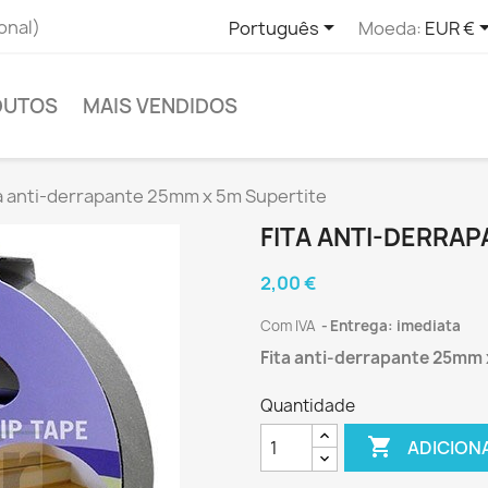

onal)
Português
Moeda:
EUR €
DUTOS
MAIS VENDIDOS
a anti-derrapante 25mm x 5m Supertite
FITA ANTI-DERRAP
2,00 €
Com IVA
Entrega: imediata
Fita anti-derrapante 25mm 
Quantidade

ADICION