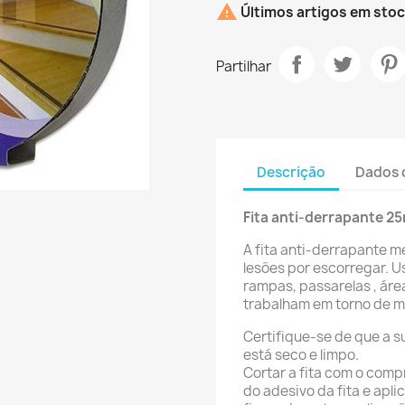

Últimos artigos em sto
Partilhar
Descrição
Dados 
Fita anti-derrapante 2
A fita anti-derrapante m
lesões por escorregar. Us
rampas, passarelas , áre
trabalham em torno de má
Certifique-se de que a su
está seco e limpo.
Cortar a fita com o comp
do adesivo da fita e apli