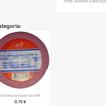
firme, durante a aplicaç
ategoria:
Vista rápida

ita Adesiva Dupla Face MF...
0,75 €