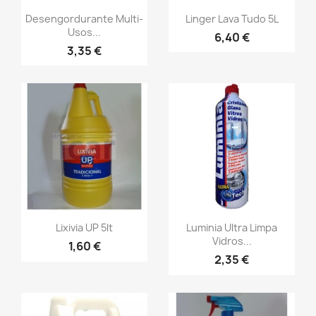
Desengordurante Multi-
Linger Lava Tudo 5L
Usos...
6,40 €
3,35 €
Lixivia UP 5lt
Luminia Ultra Limpa
Vidros...
1,60 €
2,35 €