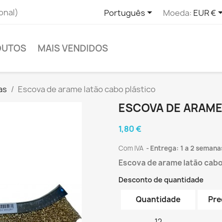

onal)
Português
Moeda:
EUR €
DUTOS
MAIS VENDIDOS
as
Escova de arame latão cabo plástico
ESCOVA DE ARAME
1,80 €
Com IVA
Entrega: 1 a 2 semana
Escova de arame latão cabo
Desconto de quantidade
Quantidade
Pre
12