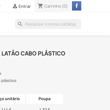
shopping_cart


Carrinho
(0)
Entrar
search
 LATÃO CABO PLÁSTICO
s
 plástico
ço unitário
Poupa
1,44 €
4,32 €