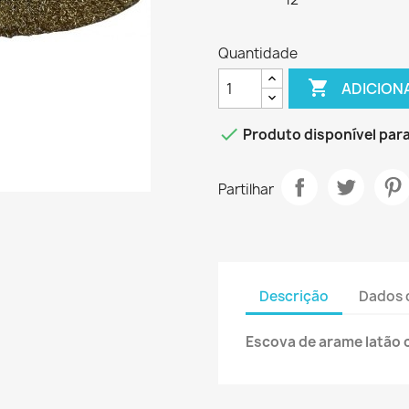
Quantidade

ADICION

Produto disponível pa
Partilhar
Descrição
Dados 
Escova de arame latão 