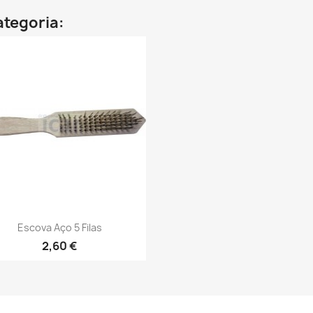
ategoria:
Vista rápida

Escova Aço 5 Filas
2,60 €