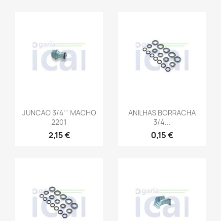
JUNCAO 3/4´´ MACHO
ANILHAS BORRACHA
2201
3/4...
2,15 €
0,15 €