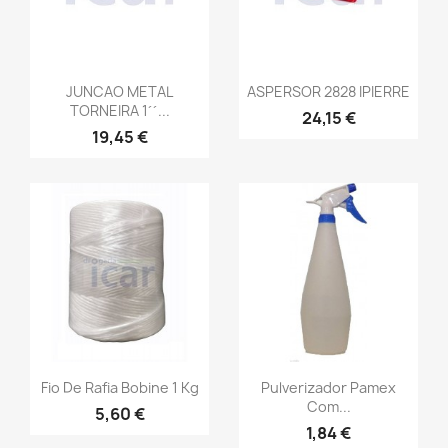
JUNCAO METAL
ASPERSOR 2828 IPIERRE
TORNEIRA 1´´...
24,15 €
19,45 €
Fio De Rafia Bobine 1 Kg
Pulverizador Pamex
Com...
5,60 €
1,84 €