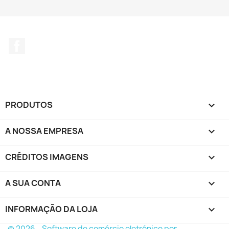
Facebook
PRODUTOS

A NOSSA EMPRESA

CRÉDITOS IMAGENS

A SUA CONTA

INFORMAÇÃO DA LOJA
keyboard_arrow_down
© 2026 - Software de comércio eletrónico por