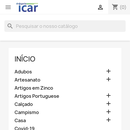
shopping_cart


(0)
search
INÍCIO

Adubos

Artesanato
Artigos em Zinco

Artigos Portuguese

Calçado

Campismo

Casa
Covid-19