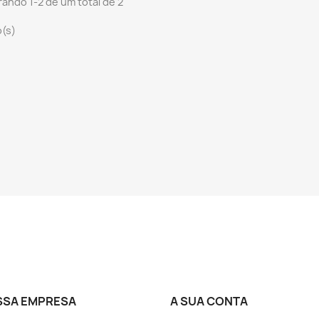
ando 1-2 de um total de 2
o(s)
SSA EMPRESA
A SUA CONTA