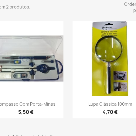
Orde
em 2 produtos.
p
Vista rápida
Vista rápida


ompasso Com Porta-Minas
Lupa Clássica 100mm
5,50 €
4,70 €