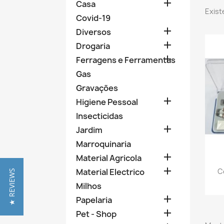

Casa
Exist
Covid-19

Diversos

Drogaria

Ferragens e Ferramentas
Gas
Gravações

Higiene Pessoal
Insecticidas

Jardim
Marroquinaria

Material Agricola

C
Material Electrico
★ REVIEWS
Milhos

Papelaria

Pet - Shop