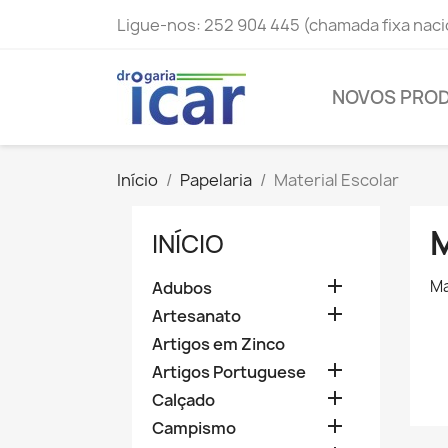
Ligue-nos:
252 904 445 (chamada fixa naci
NOVOS PRO
Início
Papelaria
Material Escolar
INÍCIO

Ma
Adubos

Artesanato
Artigos em Zinco

Artigos Portuguese

Calçado

Campismo