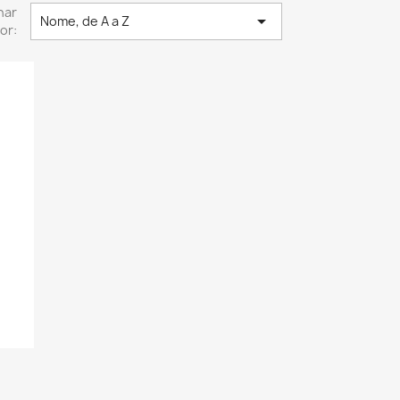
nar

Nome, de A a Z
or: