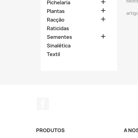
Mostr

Pichelaria

Plantas
artig

Racção
Raticidas

Sementes
Sinalética
Textil
Facebook
PRODUTOS
A NO