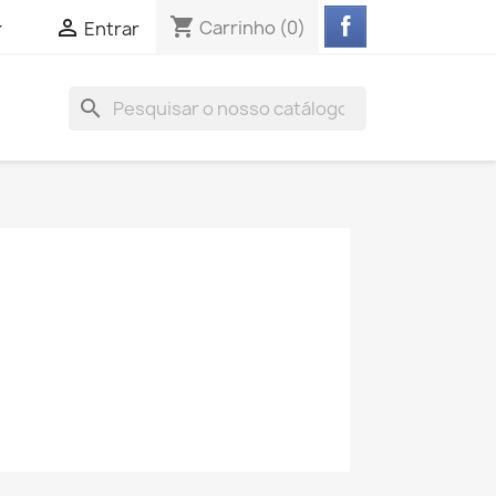
shopping_cart


Carrinho
(0)
Entrar
search