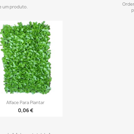
Orde
e um produto.
p
Vista rápida

Alface Para Plantar
0,06 €