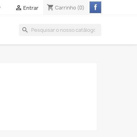
shopping_cart


Carrinho
(0)
Entrar
search