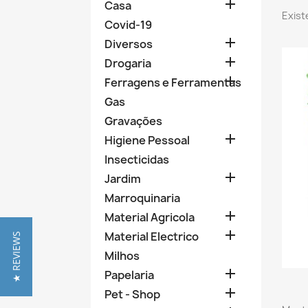

Casa
Exist
Covid-19

Diversos

Drogaria

Ferragens e Ferramentas
Gas
Gravações

Higiene Pessoal
Insecticidas

Jardim
Marroquinaria

Material Agricola

Material Electrico
★ REVIEWS
Milhos

Papelaria

Pet - Shop