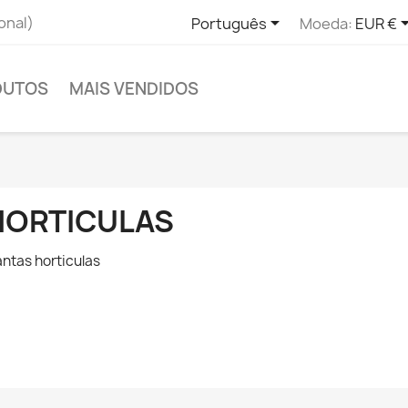

onal)
Português
Moeda:
EUR €
DUTOS
MAIS VENDIDOS
HORTICULAS
antas horticulas