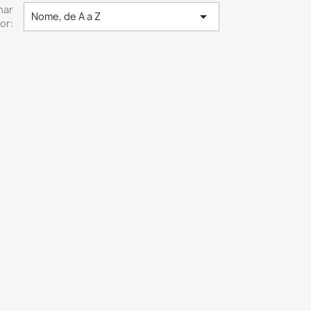
nar

Nome, de A a Z
or: