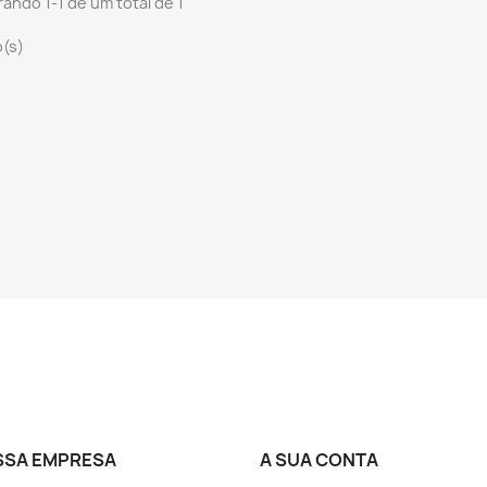
ando 1-1 de um total de 1
o(s)
SSA EMPRESA
A SUA CONTA