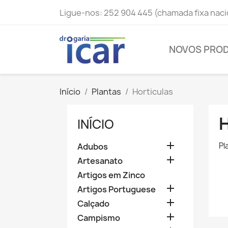
Ligue-nos:
252 904 445 (chamada fixa naci
NOVOS PRO
Início
Plantas
Horticulas
INÍCIO

Pl
Adubos

Artesanato
Artigos em Zinco

Artigos Portuguese

Calçado

Campismo