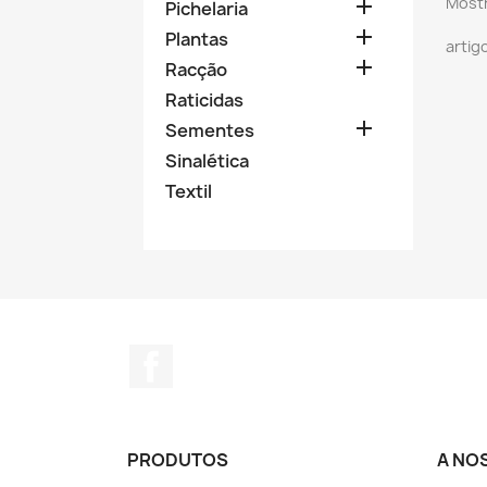
Mostr

Pichelaria

Plantas
artig

Racção
Raticidas

Sementes
Sinalética
Textil
Facebook
PRODUTOS
A NO