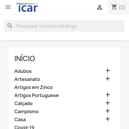
shopping_cart


(0)
search
INÍCIO

Adubos

Artesanato
Artigos em Zinco

Artigos Portuguese

Calçado

Campismo

Casa
Covid-19