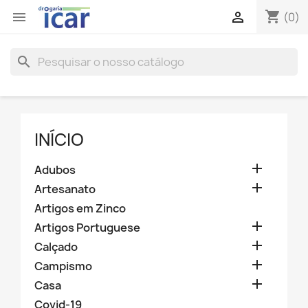
shopping_cart


(0)
search
INÍCIO

Adubos

Artesanato
Artigos em Zinco

Artigos Portuguese

Calçado

Campismo

Casa
Covid-19