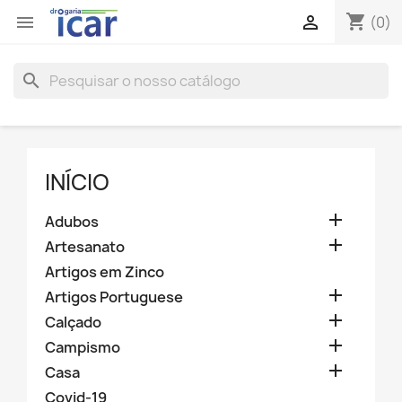
shopping_cart


(0)
search
INÍCIO

Adubos

Artesanato
Artigos em Zinco

Artigos Portuguese

Calçado

Campismo

Casa
Covid-19