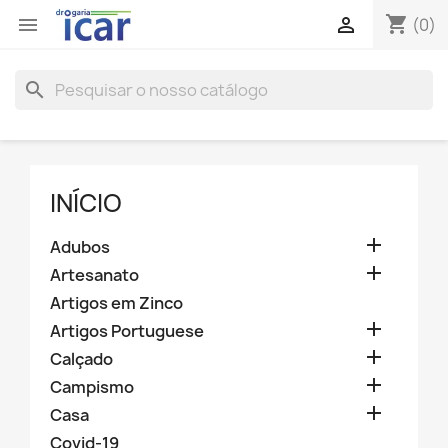
shopping_cart


(0)
search
INÍCIO

Adubos

Artesanato
Artigos em Zinco

Artigos Portuguese

Calçado

Campismo

Casa
Covid-19