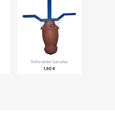
Vista rápida

Rolha Vedar Garrafas
1,60 €