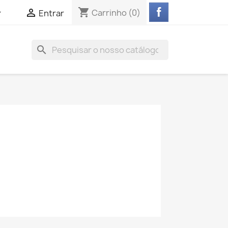
shopping_cart


Carrinho
(0)
Entrar
search