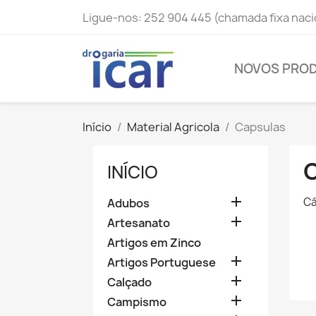
Ligue-nos:
252 904 445 (chamada fixa naci
NOVOS PRO
Início
Material Agricola
Capsulas
INÍCIO

Cá
Adubos

Artesanato
Artigos em Zinco

Artigos Portuguese

Calçado

Campismo