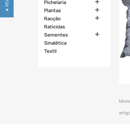
★ REVIEWS

Pichelaria

Plantas

Racção
Raticidas

Sementes
Sinalética
Textil
Mostr
artig