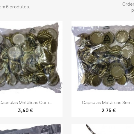
Orde
em 6 produtos.
p
Vista rápida
Vista rápida


Capsulas Metálicas Com...
Capsulas Metálicas Sem..
3,40 €
2,75 €