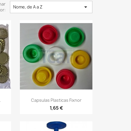
nar

Nome, de A a Z
or:
Vista rápida

.
Capsulas Plasticas Fixnor
1,65 €