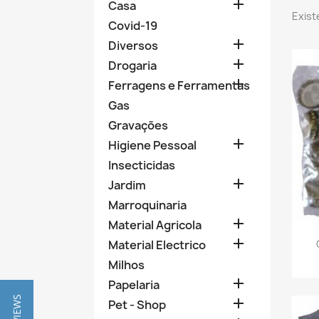

Casa
Exist
Covid-19

Diversos

Drogaria

Ferragens e Ferramentas
Gas
Gravações

Higiene Pessoal
Insecticidas

Jardim
Marroquinaria

Material Agricola

Material Electrico
Milhos

Papelaria

Pet - Shop