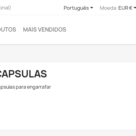

onal)
Português
Moeda:
EUR €
DUTOS
MAIS VENDIDOS
CAPSULAS
psulas para engarrafar