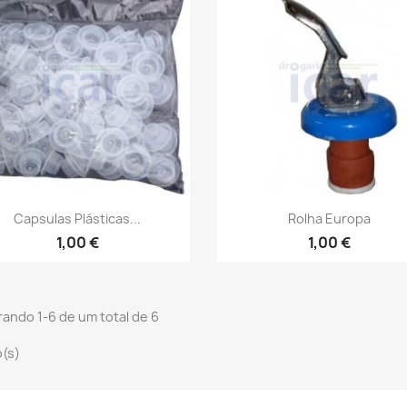
Vista rápida
Vista rápida


Capsulas Plásticas...
Rolha Europa
1,00 €
1,00 €
ando 1-6 de um total de 6
o(s)