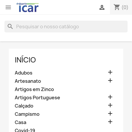
shopping_cart


(0)
search
INÍCIO

Adubos

Artesanato
Artigos em Zinco

Artigos Portuguese

Calçado

Campismo

Casa
Covid-19