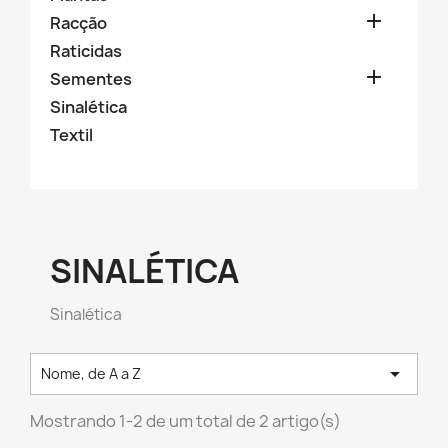

Racção
Raticidas

Sementes
Sinalética
Textil
SINALÉTICA
Sinalética

Nome, de A a Z
Mostrando 1-2 de um total de 2 artigo(s)