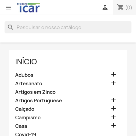
shopping_cart


(0)
search
INÍCIO

Adubos

Artesanato
Artigos em Zinco

Artigos Portuguese

Calçado

Campismo

Casa
Covid-19