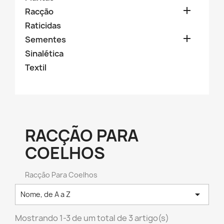

Racção
Raticidas

Sementes
Sinalética
Textil
RACÇÃO PARA
COELHOS
Racção Para Coelhos

Nome, de A a Z
Mostrando 1-3 de um total de 3 artigo(s)