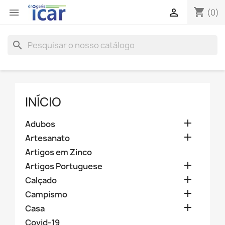
shopping_cart


(0)
search
INÍCIO

Adubos

Artesanato
Artigos em Zinco

Artigos Portuguese

Calçado

Campismo

Casa
Covid-19