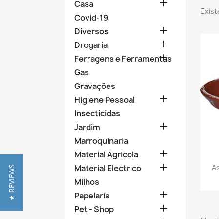

Casa
Exist
Covid-19

Diversos

Drogaria

Ferragens e Ferramentas
Gas
Gravações

Higiene Pessoal
Insecticidas

Jardim
Marroquinaria

Material Agricola

As
Material Electrico
★ REVIEWS
Milhos

Papelaria

Pet - Shop