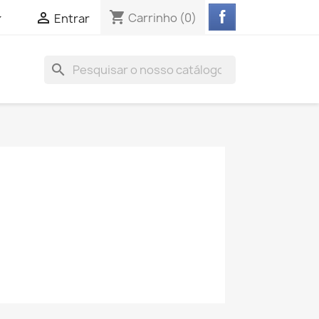
shopping_cart


Carrinho
(0)
Entrar
search