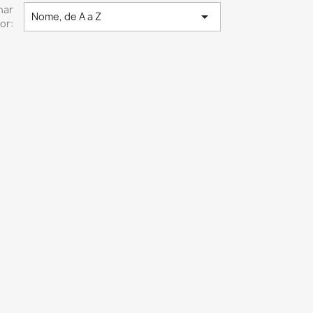
nar

Nome, de A a Z
or: