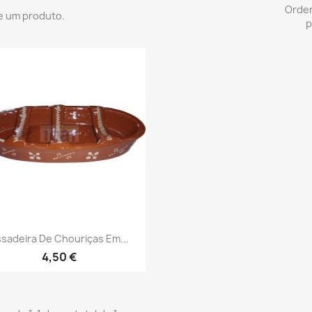
Orde
e um produto.
p
Vista rápida

sadeira De Chouriças Em...
4,50 €