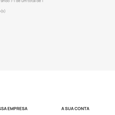
ando 1-1 de um total de 1
o(s)
SSA EMPRESA
A SUA CONTA