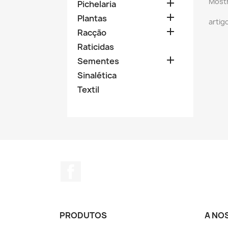
Mostr

Pichelaria

Plantas
artig

Racção
Raticidas

Sementes
Sinalética
Textil
Facebook
PRODUTOS
A NO