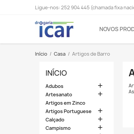
Ligue-nos:
252 904 445 (chamada fixa naci
NOVOS PRO
Início
Casa
Artigos de Barro
INÍCIO

Ar
Adubos
As

Artesanato
Artigos em Zinco

Artigos Portuguese

Calçado

Campismo