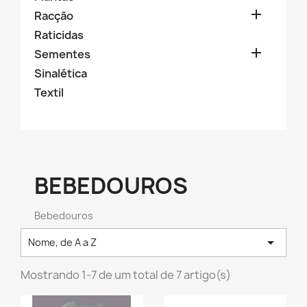

Racção
Raticidas

Sementes
Sinalética
Textil
BEBEDOUROS
Bebedouros

Nome, de A a Z
Mostrando 1-7 de um total de 7 artigo(s)