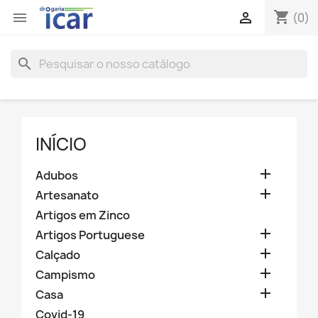
shopping_cart


(0)
search
INÍCIO

Adubos

Artesanato
Artigos em Zinco

Artigos Portuguese

Calçado

Campismo

Casa
Covid-19