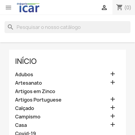
shopping_cart


(0)
search
INÍCIO

Adubos

Artesanato
Artigos em Zinco

Artigos Portuguese

Calçado

Campismo

Casa
Covid-19