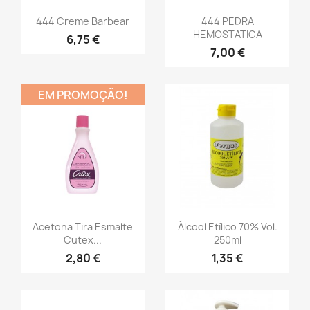
444 Creme Barbear
444 PEDRA
HEMOSTATICA
6,75 €
7,00 €
EM PROMOÇÃO!
Acetona Tira Esmalte
Álcool Etílico 70% Vol.
Cutex...
250ml
2,80 €
1,35 €