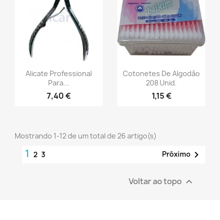
Alicate Professional
Cotonetes De Algodão
Para...
208 Unid.
7,40 €
1,15 €
Mostrando 1-12 de um total de 26 artigo(s)
1

Próximo
2
3
Voltar ao topo
