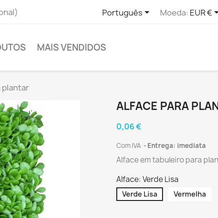

onal)
Português
Moeda:
EUR €
DUTOS
MAIS VENDIDOS
 plantar
ALFACE PARA PLA
0,06 €
Com IVA
Entrega: imediata
Alface em tabuleiro para pla
Alface: Verde Lisa
Verde Lisa
Vermelha