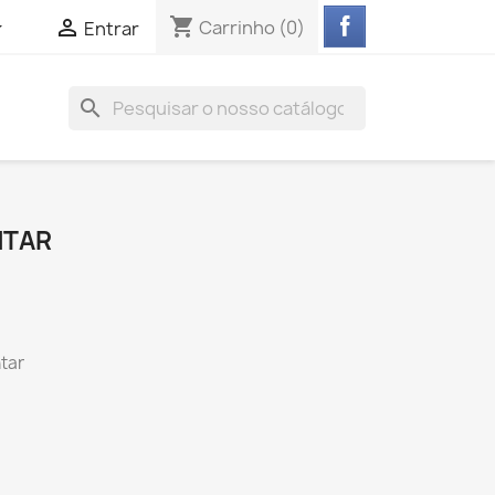
shopping_cart


Carrinho
(0)
Entrar
search
NTAR
ntar