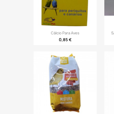
Vista rápida

Cálcio Para Aves
S
0,85 €