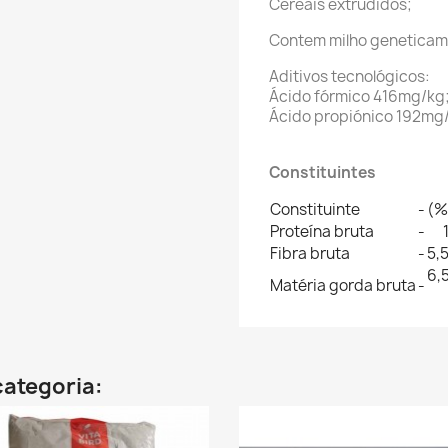
Cereais extrudidos;
Contem milho geneticam
Aditivos tecnológicos:
Ácido fórmico 416mg/kg
Ácido propiónico 192mg
Constituintes
Constituinte
-
(%
Proteína bruta
-
Fibra bruta
-
5,
6,
Matéria gorda bruta
-
categoria: