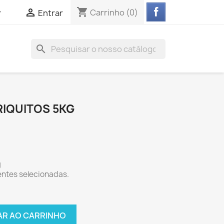
shopping_cart


Carrinho
(0)
Entrar
search
RIQUITOS 5KG
g
ntes selecionadas.
AR AO CARRINHO