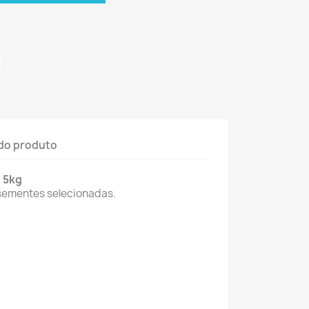
do produto
s 5kg
sementes selecionadas.