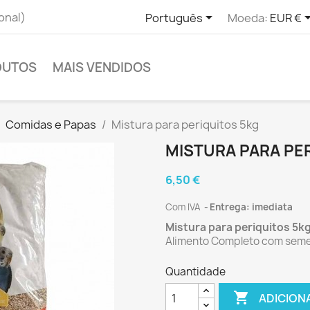

onal)
Português
Moeda:
EUR €
DUTOS
MAIS VENDIDOS
Comidas e Papas
Mistura para periquitos 5kg
MISTURA PARA PE
6,50 €
Com IVA
Entrega: imediata
Mistura para periquitos 5k
Alimento Completo com seme
Quantidade

ADICION