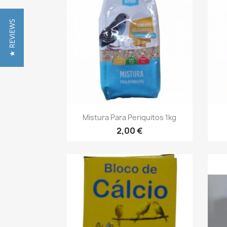
★ REVIEWS
Vista rápida

Mistura Para Periquitos 1kg
2,00 €