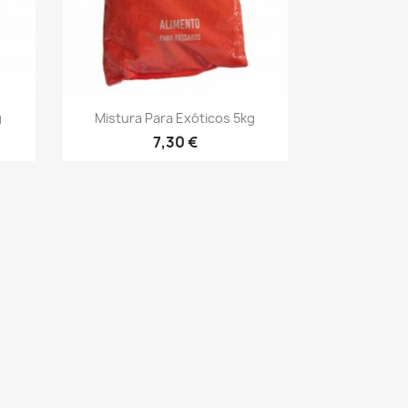
Vista rápida

g
Mistura Para Exóticos 5kg
7,30 €