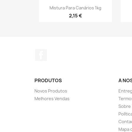
Vista rápida

Mistura Para Canários 1kg
2,15 €
Facebook
PRODUTOS
A NO
Novos Produtos
Entreg
Melhores Vendas
Termo
Sobre
Políti
Conta
Mapa d