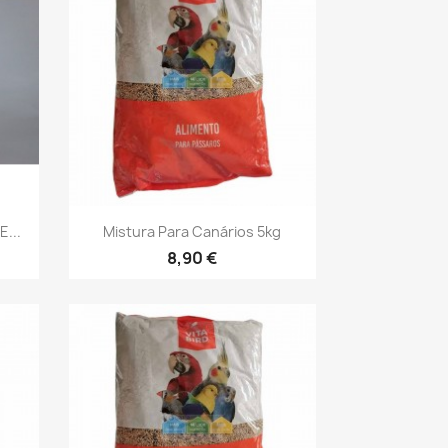
Vista rápida

...
Mistura Para Canários 5kg
8,90 €