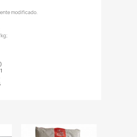
ente modificado.
;
/kg;
)
11
5
5