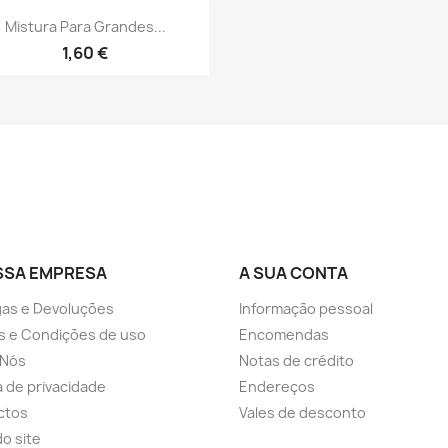
Vista rápida

Mistura Para Grandes...
1,60 €
SSA EMPRESA
A SUA CONTA
as e Devoluções
Informação pessoal
s e Condições de uso
Encomendas
 Nós
Notas de crédito
ca de privacidade
Endereços
ctos
Vales de desconto
o site