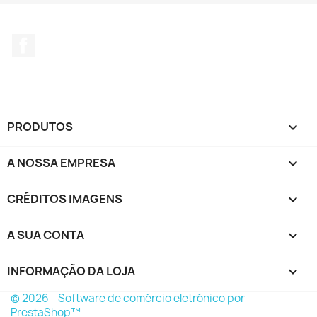
Facebook
PRODUTOS

A NOSSA EMPRESA

CRÉDITOS IMAGENS

A SUA CONTA

INFORMAÇÃO DA LOJA
keyboard_arrow_down
© 2026 - Software de comércio eletrónico por
PrestaShop™