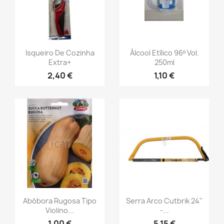
Isqueiro De Cozinha
Álcool Etílico 96º Vol.
Extra+
250ml
2,40 €
1,10 €
Abóbora Rugosa Tipo
Serra Arco Cutbrik 24''
Violino...
-...
1,00 €
5,15 €