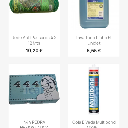
Rede Anti Passaros 4 X
Lava Tudo Pinho 5L
12 Mts
Unidet
10,20 €
5,65 €
444 PEDRA
Cola E Veda Multibond
HEMOSTATICA
MS35...