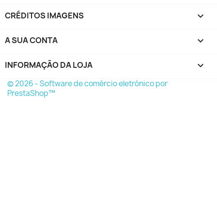
CRÉDITOS IMAGENS

A SUA CONTA

INFORMAÇÃO DA LOJA
keyboard_arrow_down
© 2026 - Software de comércio eletrónico por
PrestaShop™