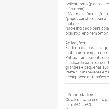
poliestereno (placas, a
eléctricas)
- Materiais têxteis (feltr
(papel, cartão, espuma, 
metais)
Não é indicado para colar 
polipropileno nem teflon
Aplicações:
É adequada para colagen
materiais transparentes
Pattex Transparente cola
É indicada para realizar
grandes e pequenas supe
Pattex Transparente é fl
acompanha as tensões d
- Propriedades:
Cola instataneamente p
min,18ºC-25ºC)