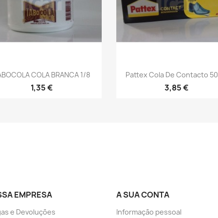
Vista rápida
Vista rápida


ABOCOLA COLA BRANCA 1/8
Pattex Cola De Contacto 50
1,35 €
3,85 €
SSA EMPRESA
A SUA CONTA
as e Devoluções
Informação pessoal