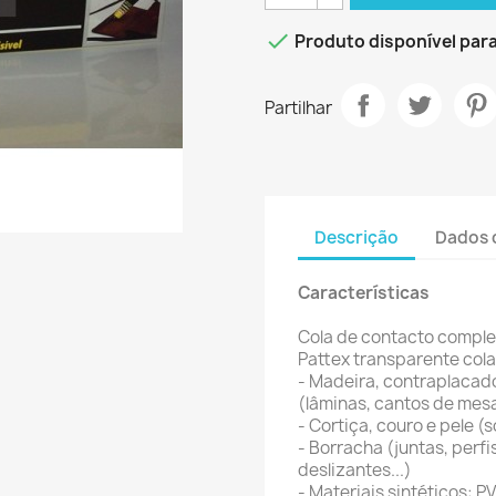

Produto disponível pa
Partilhar
Descrição
Dados 
Características
Cola de contacto complet
Pattex transparente cola
- Madeira, contraplacad
(lâminas, cantos de mesa
- Cortiça, couro e pele (s
- Borracha (juntas, perfi
deslizantes...)
- Materiais sintéticos: PV