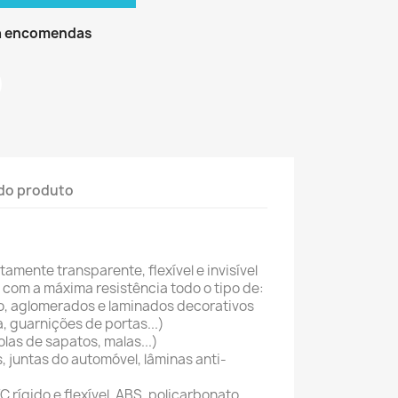
ra encomendas
do produto
amente transparente, flexível e invisível
 com a máxima resistência todo o tipo de:
o, aglomerados e laminados decorativos
, guarnições de portas...)
olas de sapatos, malas...)
s, juntas do automóvel, lâminas anti-
C rígido e flexível, ABS, policarbonato,