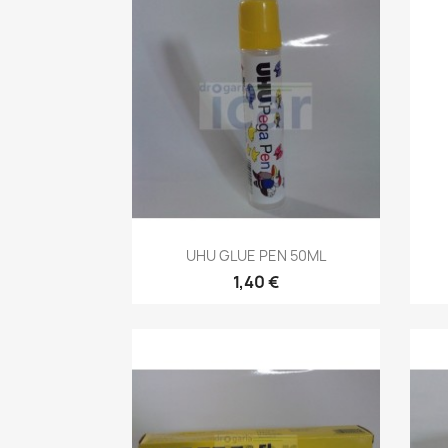
Vista rápida

UHU GLUE PEN 50ML
1,40 €