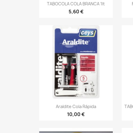
Vista rápida

TABOCOLA COLA BRANCA 1lt
5,60 €
Vista rápida

Araldite Cola Rápida
TAB
10,00 €