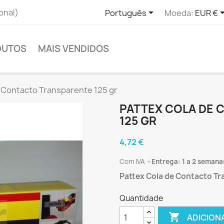

onal)
Português
Moeda:
EUR €
DUTOS
MAIS VENDIDOS
e Contacto Transparente 125 gr
PATTEX COLA DE
125 GR
4,72 €
Com IVA
Entrega: 1 a 2 semana
Pattex Cola de Contacto Tr
Quantidade

ADICION