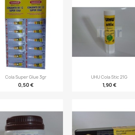
Vista rápida
Vista rápida


Cola Super Glue 3gr
UHU Cola Stic 21G
0,50 €
1,90 €