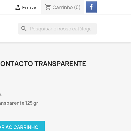
shopping_cart


Carrinho
(0)
Entrar
search
 CONTACTO TRANSPARENTE
s
ansparente 125 gr
AR AO CARRINHO