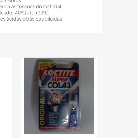
sparentes
anha as tensões do material
desde -40ºC até +70ºC
ões ácidas e básicas diluídas