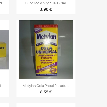
Vista rápida

ml
Supercola 3 3gr ORIGINAL
3,90 €
Vista rápida

L
Metylan Cola Papel Parede...
8,55 €