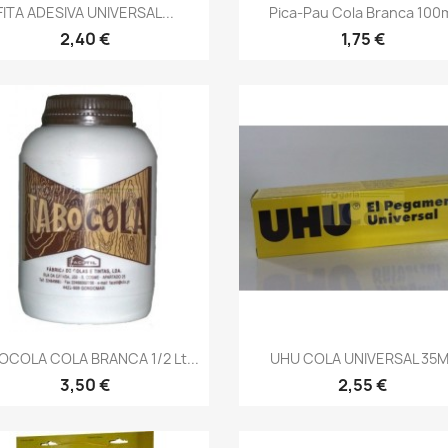
Vista rápida
Vista rápida


FITA ADESIVA UNIVERSAL...
Pica-Pau Cola Branca 100
2,40 €
1,75 €
Vista rápida
Vista rápida


OCOLA COLA BRANCA 1/2 Lt...
UHU COLA UNIVERSAL 35M
3,50 €
2,55 €