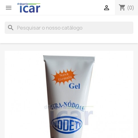
shopping_cart


(0)
search