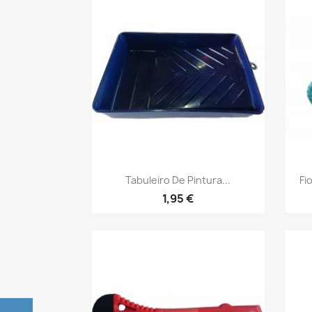
Vista rápida

Tabuleiro De Pintura...
Fi
1,95 €