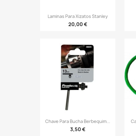
Vista rápida

Laminas Para Xizatos Stanley
20,00 €
Vista rápida

Chave Para Bucha Berbequim...
Ca
3,50 €