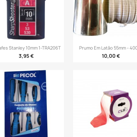
Vista rápida
Vista rápida


afes Stanley 10mm 1-TRA206T
Prumo Em Latão 55mm - 40
3,95 €
10,00 €