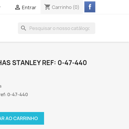
shopping_cart


Carrinho
(0)
Entrar
search
AS STANLEY REF: 0-47-440
s
ref: 0-47-440
AR AO CARRINHO