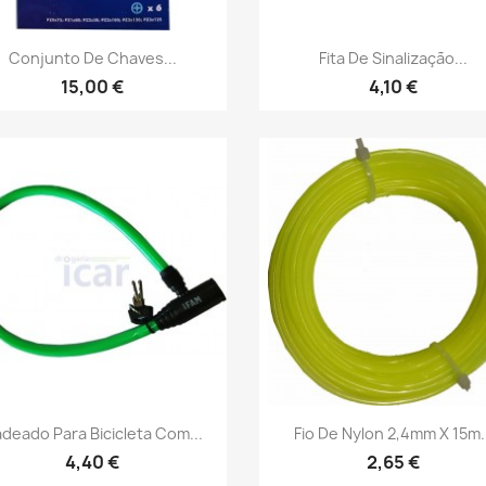
Vista rápida
Vista rápida


Conjunto De Chaves...
Fita De Sinalização...
15,00 €
4,10 €
Vista rápida
Vista rápida


deado Para Bicicleta Com...
Fio De Nylon 2,4mm X 15m..
4,40 €
2,65 €