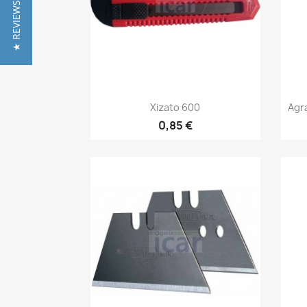
★ REVIEWS
Vista rápida

Xizato 600
Agr
0,85 €