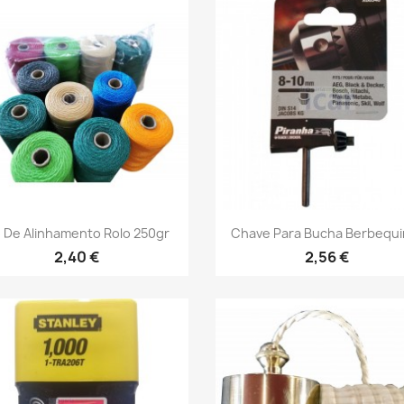
Vista rápida
Vista rápida


o De Alinhamento Rolo 250gr
Chave Para Bucha Berbequim
2,40 €
2,56 €