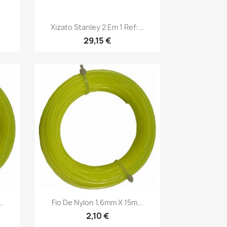
Vista rápida

Xizato Stanley 2 Em 1 Ref:...
29,15 €
Vista rápida

.
Fio De Nylon 1,6mm X 15m...
2,10 €