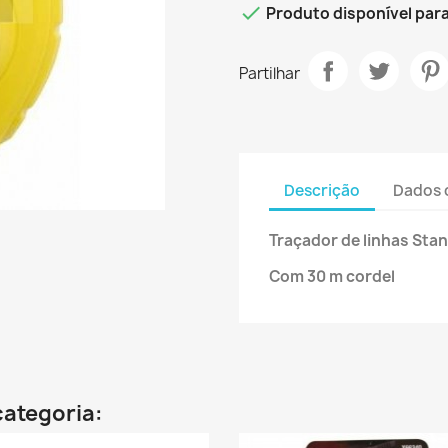

Produto disponível pa
Partilhar
Descrição
Dados 
Traçador de linhas Stan
Com 30 m cordel
categoria: