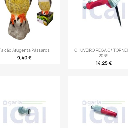
Vista rápida
Vista rápida


Falcão Afugenta Pássaros
CHUVEIRO REGA C/ TORNE
2069
9,40 €
14,25 €