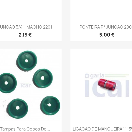
Vista rápida
Vista rápida


JUNCAO 3/4´´ MACHO 2201
PONTEIRA P/ JUNCAO 200
2,15 €
5,00 €
Vista rápida
Vista rápida


Tampas Para Copos De...
LIGACAO DE MANGUEIRA 1´´ 3