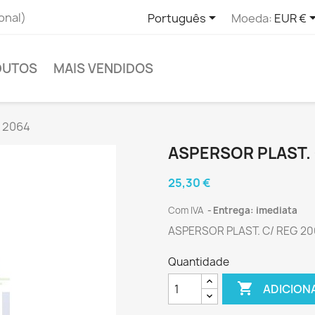

onal)
Português
Moeda:
EUR €
DUTOS
MAIS VENDIDOS
 2064
ASPERSOR PLAST. 
25,30 €
Com IVA
Entrega: imediata
ASPERSOR PLAST. C/ REG 2
Quantidade

ADICION