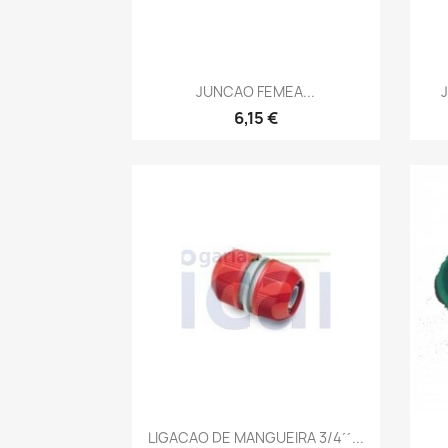
Vista rápida

JUNCAO FEMEA...
6,15 €
Vista rápida

LIGACAO DE MANGUEIRA 3/4´´...