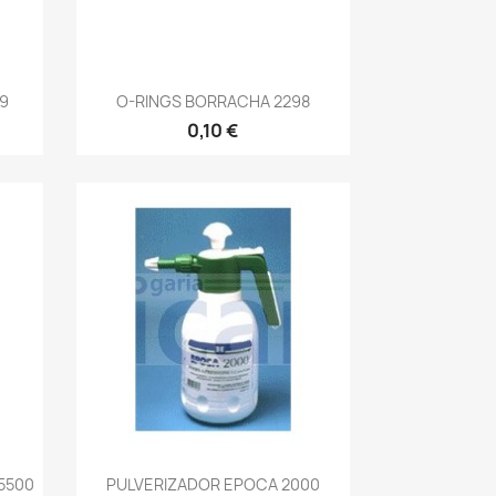
Vista rápida

9
O-RINGS BORRACHA 2298
0,10 €
Vista rápida

5500
PULVERIZADOR EPOCA 2000