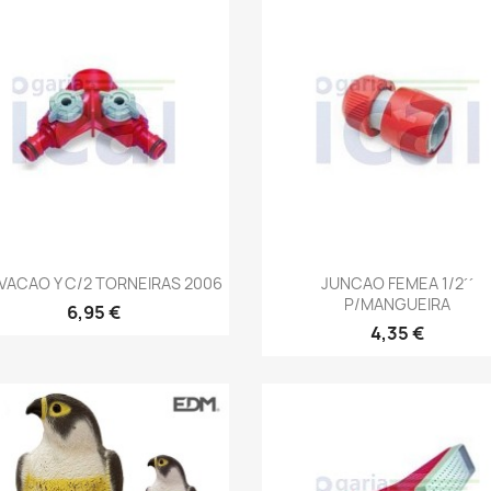
Vista rápida
Vista rápida


VACAO Y C/2 TORNEIRAS 2006
JUNCAO FEMEA 1/2´´
P/MANGUEIRA
6,95 €
4,35 €