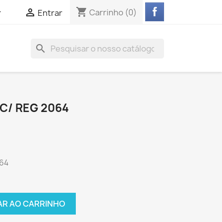
shopping_cart


Carrinho
(0)
Entrar
search
C/ REG 2064
064
AR AO CARRINHO