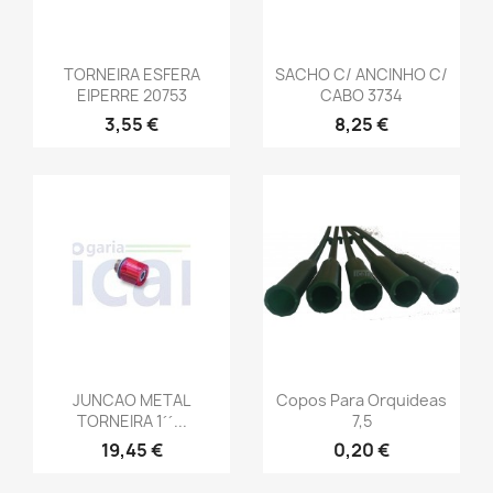
TORNEIRA ESFERA
SACHO C/ ANCINHO C/
EIPERRE 20753
CABO 3734
3,55 €
8,25 €
JUNCAO METAL
Copos Para Orquideas
TORNEIRA 1´´...
7,5
19,45 €
0,20 €