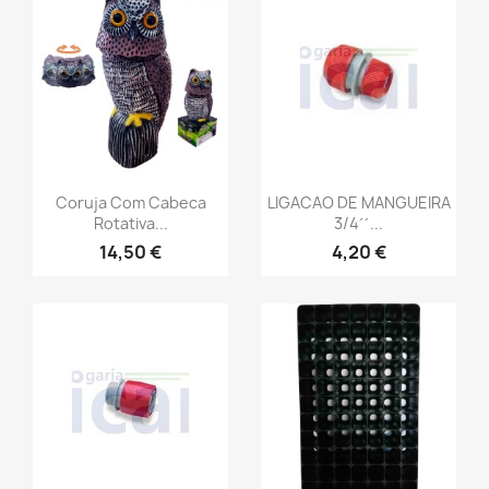
Coruja Com Cabeca
LIGACAO DE MANGUEIRA
Rotativa...
3/4´´...
14,50 €
4,20 €