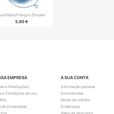
Vista rápida

unil Mata Frangos Zincado
5,60 €
SSA EMPRESA
A SUA CONTA
as e Devoluções
Informação pessoal
s e Condições de uso
Encomendas
 Nós
Notas de crédito
ca de privacidade
Endereços
ctos
Vales de desconto