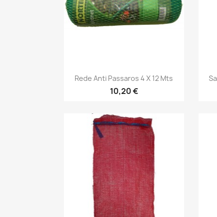
Vista rápida

Rede Anti Passaros 4 X 12 Mts
Sa
10,20 €