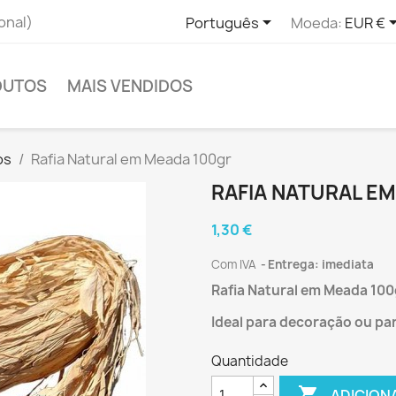

onal)
Português
Moeda:
EUR €
DUTOS
MAIS VENDIDOS
os
Rafia Natural em Meada 100gr
RAFIA NATURAL E
1,30 €
Com IVA
Entrega: imediata
Rafia Natural em Meada 100
Ideal para decoração ou par
Quantidade

ADICION