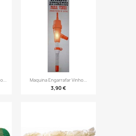
Vista rápida

o...
Maquina Engarrafar Vinho...
3,90 €