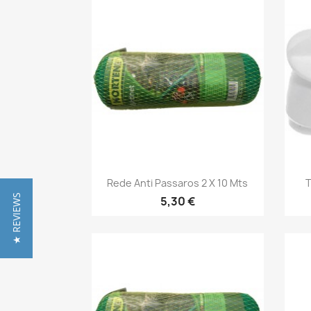
Vista rápida

Rede Anti Passaros 2 X 10 Mts
T
★ REVIEWS
5,30 €