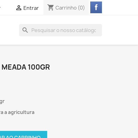
shopping_cart


Carrinho
(0)
Entrar
search
M MEADA 100GR
gr
a a agricultura
AR AO CARRINHO