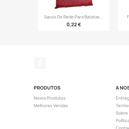
Vista rápida

Sacos De Rede Para Batatas...
F
0,22 €
Facebook
PRODUTOS
A NO
Novos Produtos
Entreg
Melhores Vendas
Termo
Sobre
Políti
Conta