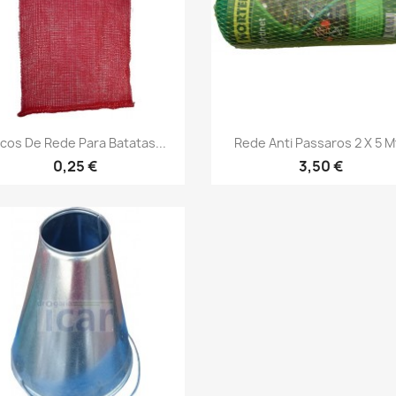
Vista rápida
Vista rápida


cos De Rede Para Batatas...
Rede Anti Passaros 2 X 5 M
0,25 €
3,50 €