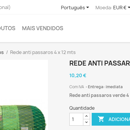

onal)
Português
Moeda:
EUR €
DUTOS
MAIS VENDIDOS
os
Rede anti passaros 4 x 12 mts
REDE ANTI PASSAR
10,20 €
Com IVA
Entrega: imediata
Rede anti passaros verde 4 
Quantidade

ADICION