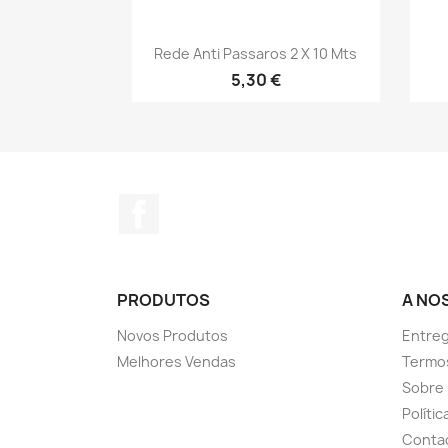
Vista rápida

Rede Anti Passaros 2 X 10 Mts
5,30 €
Facebook
PRODUTOS
A NO
Novos Produtos
Entreg
Melhores Vendas
Termo
Sobre
Políti
Conta