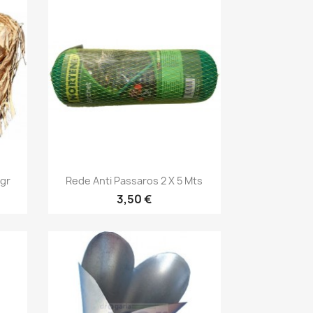
Vista rápida

0gr
Rede Anti Passaros 2 X 5 Mts
3,50 €