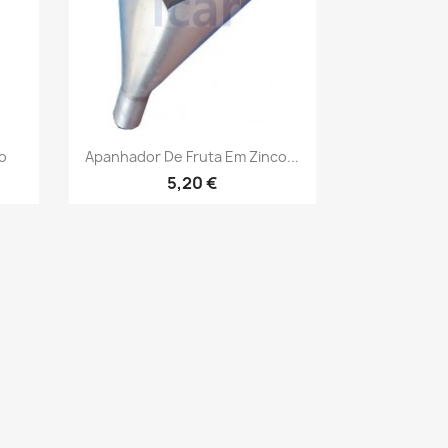
Vista rápida

do
Apanhador De Fruta Em Zinco...
5,20 €