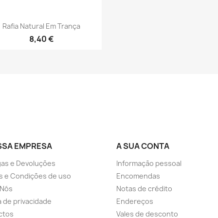
Vista rápida

Rafia Natural Em Trança
8,40 €
SSA EMPRESA
A SUA CONTA
as e Devoluções
Informação pessoal
s e Condições de uso
Encomendas
 Nós
Notas de crédito
ca de privacidade
Endereços
ctos
Vales de desconto