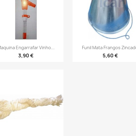
Vista rápida
Vista rápida


aquina Engarrafar Vinho...
Funil Mata Frangos Zinca
3,90 €
5,60 €