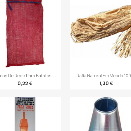
Vista rápida
Vista rápida


cos De Rede Para Batatas...
Rafia Natural Em Meada 10
0,22 €
1,30 €