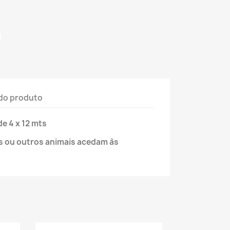
do produto
e 4 x 12 mts
s ou outros animais acedam às