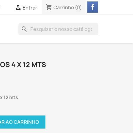
shopping_cart


Carrinho
(0)
Entrar
search
OS 4 X 12 MTS
x 12 mts
AR AO CARRINHO