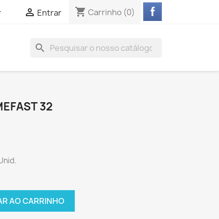
shopping_cart


Carrinho
(0)
Entrar
search
EFAST 32
Unid.
AR AO CARRINHO