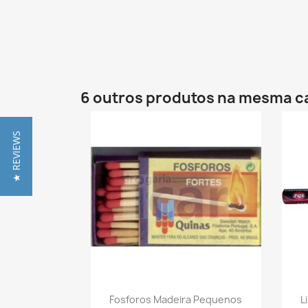
6 outros produtos na mesma c
★ REVIEWS
Vista rápida

Fosforos Madeira Pequenos
L