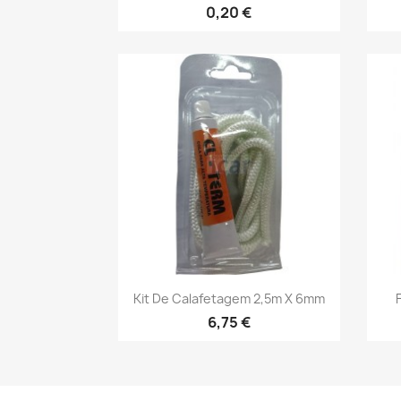
0,20 €
Vista rápida

Kit De Calafetagem 2,5m X 6mm
6,75 €