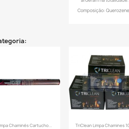
arderam na totalidade.
Composição: Querozene 
ategoria:
Vista rápida
Vista rápida


impa Chaminés Cartucho...
TriClean Limpa Chamines 10