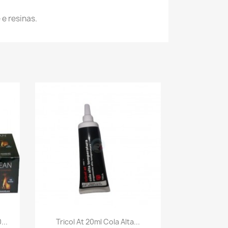
e resinas.
Vista rápida

...
Tricol At 20ml Cola Alta...