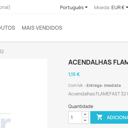

onal)
Português
Moeda:
EUR €
DUTOS
MAIS VENDIDOS
32
ACENDALHAS FLAM
1,15 €
Com IVA
Entrega: imediata
Acvendalhas FLAMEFAST 32 
Quantidade

ADICION