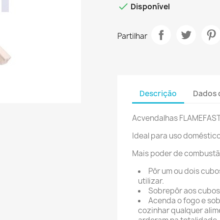

Disponível
Partilhar
Descrição
Dados 
Acvendalhas FLAMEFAST 
Ideal para uso doméstico
Mais poder de combustão,
Pôr um ou dois cubo
utilizar.
Sobrepôr aos cubos
Acenda o fogo e sob
cozinhar qualquer alim