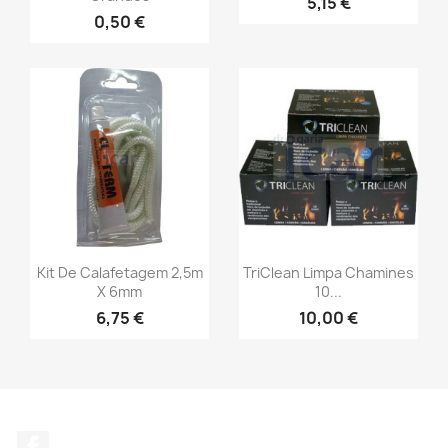
5,15 €
0,50 €
Kit De Calafetagem 2,5m
TriClean Limpa Chamines
X 6mm
10...
6,75 €
10,00 €
Facebook