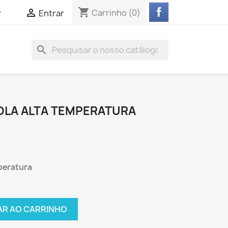
shopping_cart


Carrinho
(0)
Entrar
search
COLA ALTA TEMPERATURA
mperatura
AR AO CARRINHO