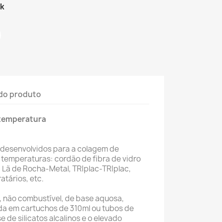
ck
do produto
a temperatura
desenvolvidos para a colagem de
s temperaturas: cordão de fibra de vidro
 Lã de Rocha-Metal, TRIplac-TRIplac,
ratários, etc.
a, não combustível, de base aquosa,
cida em cartuchos de 310ml ou tubos de
e de silicatos alcalinos e o elevado