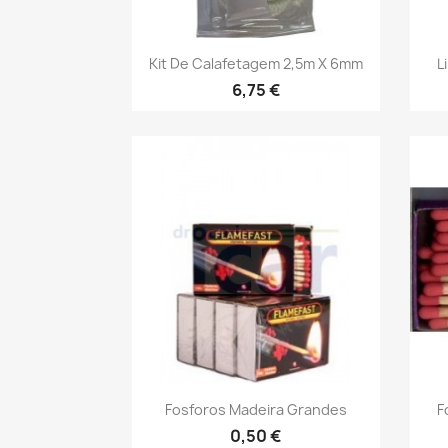
Vista rápida

Kit De Calafetagem 2,5m X 6mm
L
6,75 €
Vista rápida

Fosforos Madeira Grandes
F
0,50 €