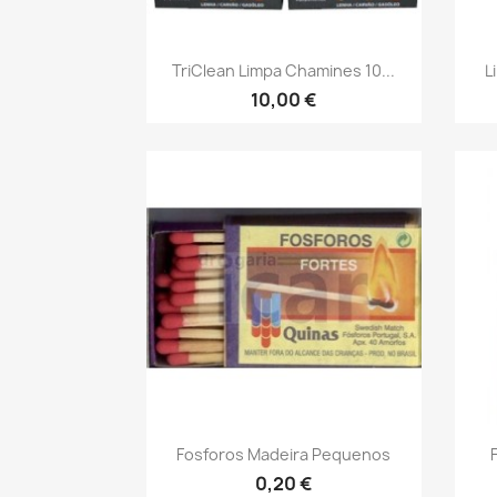
Vista rápida

TriClean Limpa Chamines 10...
L
10,00 €
Vista rápida

Fosforos Madeira Pequenos
0,20 €