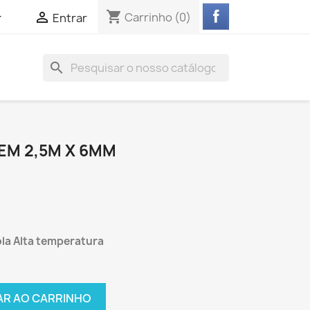
shopping_cart


Carrinho
(0)
Entrar
search
EM 2,5M X 6MM
la Alta temperatura
AR AO CARRINHO