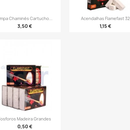
Vista rápida
Vista rápida


impa Chaminés Cartucho...
Acendalhas Flamefast 32
3,50 €
1,15 €
Vista rápida

Fosforos Madeira Grandes
0,50 €