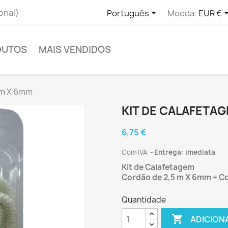

onal)
Português
Moeda:
EUR €
DUTOS
MAIS VENDIDOS
5m X 6mm
KIT DE CALAFETAG
6,75 €
Com IVA
Entrega: imediata
Kit de Calafetagem
Cordão de 2,5 m X 6mm + Co
Quantidade

ADICION