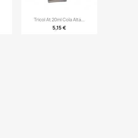
Vista rápida

Tricol At 20ml Cola Alta...
5,15 €