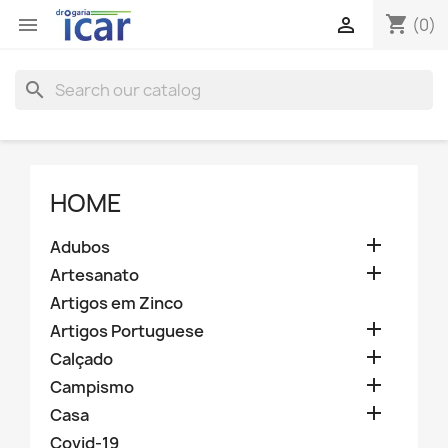
shopping_cart


(0)
search
HOME

Adubos

Artesanato
Artigos em Zinco

Artigos Portuguese

Calçado

Campismo

Casa
Covid-19